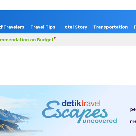
d'Travelers
Travel Tips
Hotel Story
Transportation
mmendation on Budget
pe
me