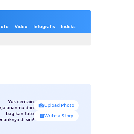
Foto
Video
Infografis
Indeks
Yuk ceritain
Upload Photo
rjalananmu dan
bagikan foto
Write a Story
nariknya di sini!