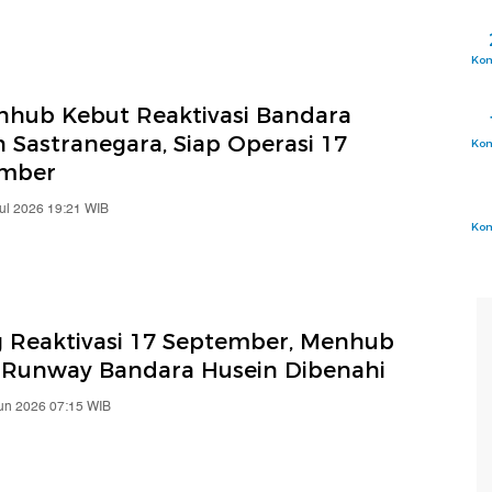
Ko
hub Kebut Reaktivasi Bandara
 Sastranegara, Siap Operasi 17
Ko
ember
Jul 2026 19:21 WIB
Ko
g Reaktivasi 17 September, Menhub
 Runway Bandara Husein Dibenahi
Jun 2026 07:15 WIB