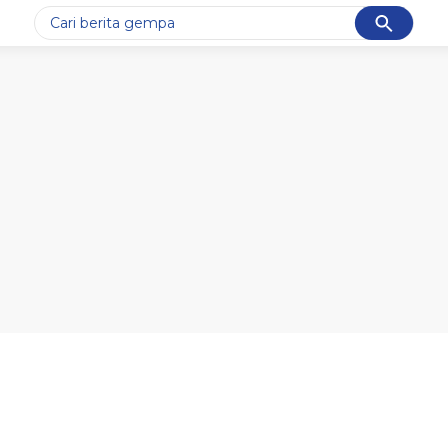
Cancel
Yang sedang ramai dicari
#1
gempa hari ini
#2
gempa
#3
prabowo
#4
iran
#5
demo
Promoted
Terakhir yang dicari
Loading...