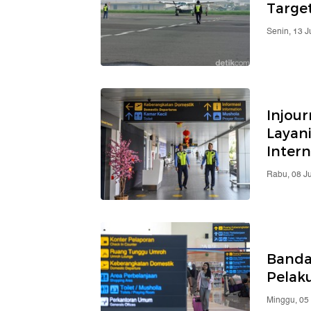
Targe
Senin, 13 J
Injou
Layan
Intern
Rabu, 08 J
Bandar
Pelak
Minggu, 05