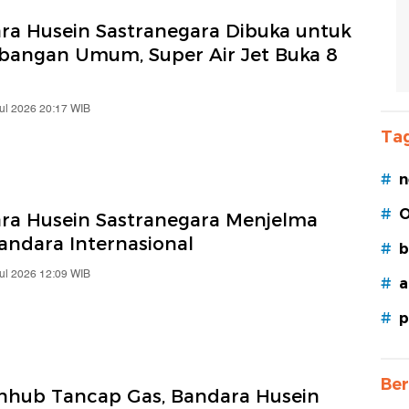
ra Husein Sastranegara Dibuka untuk
bangan Umum, Super Air Jet Buka 8
Jul 2026 20:17 WIB
Tag
#
n
#
O
ra Husein Sastranegara Menjelma
andara Internasional
#
b
Jul 2026 12:09 WIB
#
a
#
p
Ber
hub Tancap Gas, Bandara Husein