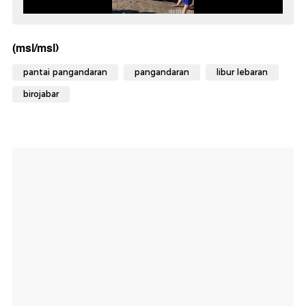
(msl/msl)
pantai pangandaran
pangandaran
libur lebaran
birojabar