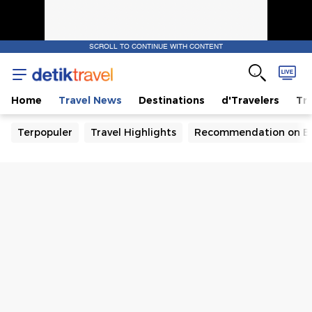
SCROLL TO CONTINUE WITH CONTENT
Home
Travel News
Destinations
d'Travelers
Tra
Terpopuler
Travel Highlights
Recommendation on B