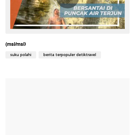
(msl/msl)
suku polahi
berita terpopuler detiktravel