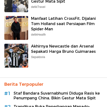
Gestur Mata Sipit
detikTravel
Manfaat Latihan CrossFit, Dijalani
Tom Holland saat Persiapan Film
Spider-Man
detikHealth
Akhirnya Newcastle dan Arsenal
Sepakati Harga Bruno Guimaraes
Sepakbola
Berita Terpopuler
#1
Staf Bandara Suvarnabhumi Diduga Rasis ke
Penumpang China, Bikin Gestur Mata Sipit
#2
TransNusa Buka Penerbangan Manado-