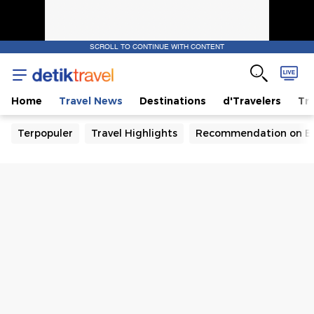
SCROLL TO CONTINUE WITH CONTENT
Home
Travel News
Destinations
d'Travelers
Tra
Terpopuler
Travel Highlights
Recommendation on B