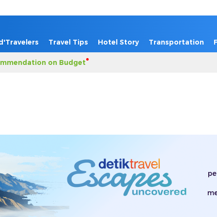
d'Travelers
Travel Tips
Hotel Story
Transportation
mmendation on Budget
pe
me