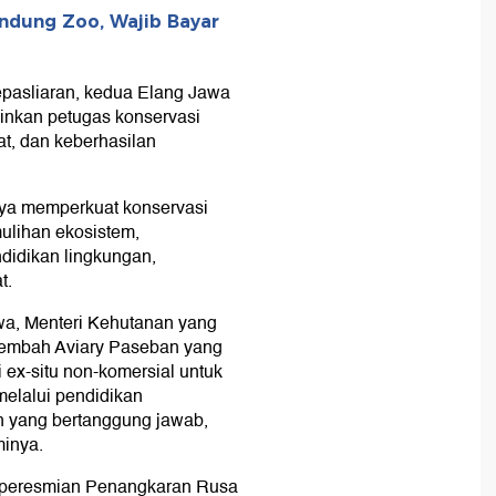
andung Zoo, Wajib Bayar
pasliaran, kedua Elang Jawa
inkan petugas konservasi
t, dan keberhasilan
aya memperkuat konservasi
ulihan ekosistem,
didikan lingkungan,
t.
wa, Menteri Kehutanan yang
Lembah Aviary Paseban yang
 ex-situ non-komersial untuk
elalui pendidikan
n yang bertanggung jawab,
minya.
n peresmian Penangkaran Rusa