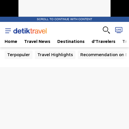
SCROLL TO CONTINUE WITH CONTENT
Home
Travel News
Destinations
d'Travelers
Tra
Terpopuler
Travel Highlights
Recommendation on B