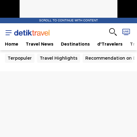
SCROLL TO CONTINUE WITH CONTENT
Home
Travel News
Destinations
d'Travelers
Tra
Terpopuler
Travel Highlights
Recommendation on B