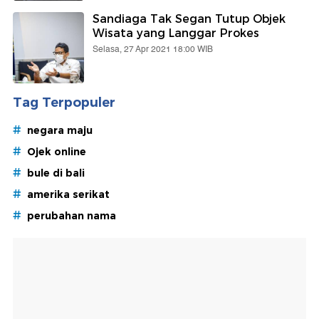
Sandiaga Tak Segan Tutup Objek
Wisata yang Langgar Prokes
Selasa, 27 Apr 2021 18:00 WIB
Tag Terpopuler
#
negara maju
#
Ojek online
#
bule di bali
#
amerika serikat
#
perubahan nama