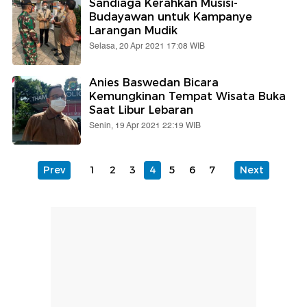
Sandiaga Kerahkan Musisi-
Budayawan untuk Kampanye
Larangan Mudik
Selasa, 20 Apr 2021 17:08 WIB
Anies Baswedan Bicara
Kemungkinan Tempat Wisata Buka
Saat Libur Lebaran
Senin, 19 Apr 2021 22:19 WIB
Prev
1
2
3
4
5
6
7
Next