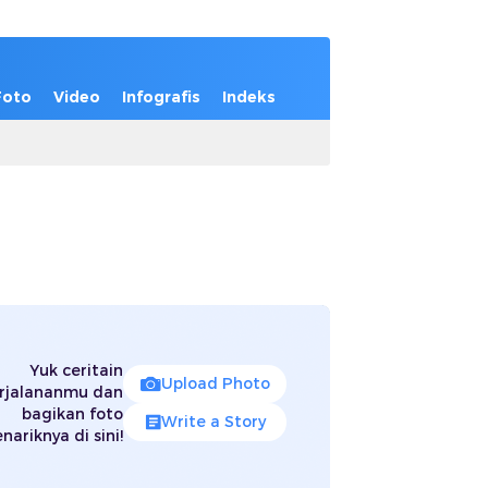
Foto
Video
Infografis
Indeks
Yuk ceritain
Upload Photo
rjalananmu dan
bagikan foto
Write a Story
nariknya di sini!