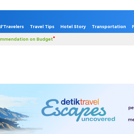
d'Travelers
Travel Tips
Hotel Story
Transportation
mmendation on Budget
pe
me