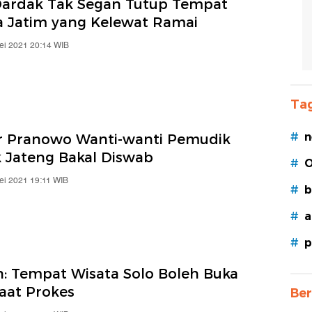
Dardak Tak Segan Tutup Tempat
a Jatim yang Kelewat Ramai
ei 2021 20:14 WIB
Tag
#
n
r Pranowo Wanti-wanti Pemudik
 Jateng Bakal Diswab
#
O
ei 2021 19:11 WIB
#
b
#
a
#
p
n: Tempat Wisata Solo Boleh Buka
Taat Prokes
Ber