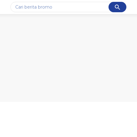
Cancel
Yang sedang ramai dicari
#1
ketik
#2
bromo
#3
streaming motogp
#4
prabowo
#5
data live draw sgp
Promoted
Terakhir yang dicari
Loading...