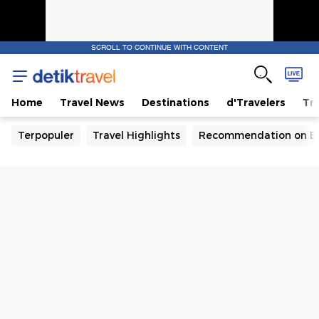
SCROLL TO CONTINUE WITH CONTENT
Home
Travel News
Destinations
d'Travelers
Tra
Terpopuler
Travel Highlights
Recommendation on B