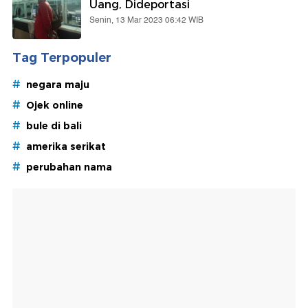
Uang, Dideportasi
Senin, 13 Mar 2023 06:42 WIB
Tag Terpopuler
#
negara maju
#
Ojek online
#
bule di bali
#
amerika serikat
#
perubahan nama