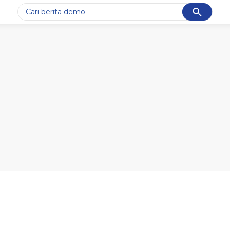
Cancel
Yang sedang ramai dicari
#1
gempa hari ini
#2
demo
#3
gempa
#4
iran
#5
prabowo
Promoted
Terakhir yang dicari
Loading...