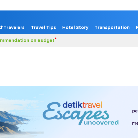
d'Travelers
Travel Tips
Hotel Story
Transportation
mmendation on Budget
pe
me