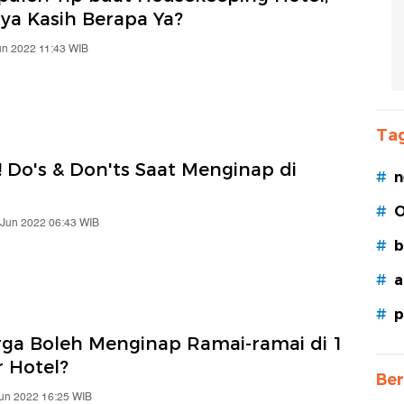
ya Kasih Berapa Ya?
un 2022 11:43 WIB
Tag
 Do's & Don'ts Saat Menginap di
#
n
#
O
 Jun 2022 06:43 WIB
#
b
#
a
#
p
rga Boleh Menginap Ramai-ramai di 1
 Hotel?
Ber
Jun 2022 16:25 WIB