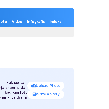
Foto
Video
Infografis
Indeks
Yuk ceritain
Upload Photo
rjalananmu dan
bagikan foto
Write a Story
nariknya di sini!